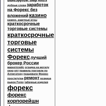
деньги
заработок
добрые слова
на Форекс без
казино
вложений
казино. азартные игры
краткосрочные
торговые системы
краткосрочные
торговые
системы
Форекс
лучший
брокер России
маркетплейс
оградка на могилу
окна
опт
правила торговли по
Аллигатору
працювати Форекс
ремонт
проститутки
розница
рынок Forex
табачные изделия
форекс
форекс
корпорейшн