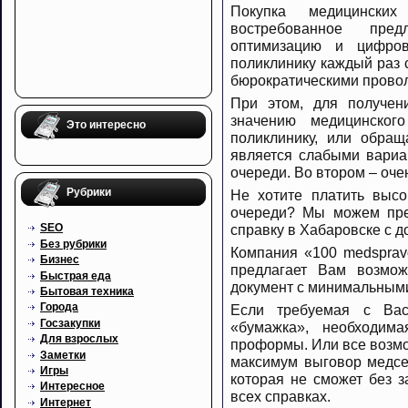
Покупка медицински
востребованное пре
оптимизацию и цифров
поликлинику каждый раз 
бюрократическими прово
При этом, для получен
значению медицинског
Это интересно
поликлинику, или обращ
является слабыми вариа
очереди. Во втором – оче
Рубрики
Не хотите платить выс
очереди? Мы можем пре
справку в Хабаровске с до
SEO
Без рубрики
Компания «100 medspra
Бизнес
предлагает Вам возмож
Быстрая еда
документ с минимальным
Бытовая техника
Города
Если требуемая с Ва
Госзакупки
«бумажка», необходим
Для взрослых
проформы. Или все возмо
Заметки
максимум выговор медсес
Игры
которая не сможет без з
Интересное
всех справках.
Интернет