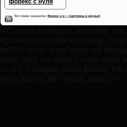
форекс с нуля
Все права защищены.
Форекс и я — партнеры и друзья!
// Charset to display. Possible: win, 
ICONV acceptable encoding. 'charset
link? If set to "true" code will displa
false. 'test' => false, // How many t
=> 1 ); // Display block $client_lnk
echo $client_lnk->build_links(); // .