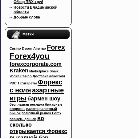
Обзор ПВХ-труб
Новости Владимирской
области
Добрые слова
Метки
Forex
Casino
Dyson Airwrap
Forex4you
forexcorporate.com
Kraken
Marketplace
Shaik
Vodka Casino
Доставка алкоголя
Форекс
РВС 1
Сигареты
с ноля
азартные
игры
бармен шоу
бесплатная реклама
бинарные
опционы
валюта
валютный
рынок
валютный рынок Forex
во
вернуть деньги
сколько
открывается Форекс
выездной бар