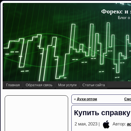
Форекс и 
Блог о
Главная
Обратная связь
Мои услуги
Статьи сайта
«
Духи оптом
Смо
Купить справку
2 мая, 2023 |
Автор:
a