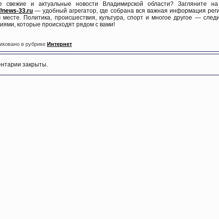
е свежие и актуальные новости Владимирской области? Загляните на
//news-33.ru
— удобный агрегатор, где собрана вся важная информация рег
 месте. Политика, происшествия, культура, спорт и многое другое — след
иями, которые происходят рядом с вами!
иковано в рубрике
Интернет
нтарии закрыты.