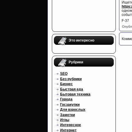
Ищет
https:
одном
событ
F-37
Опубл
Комме
Это интересно
Рубрики
SEO
Без рубрики
Бизнес
Быстрая еда
Бытовая техника
Города
Госзакупки
Для взрослых
Заметки
Игры
Интересное
Интернет