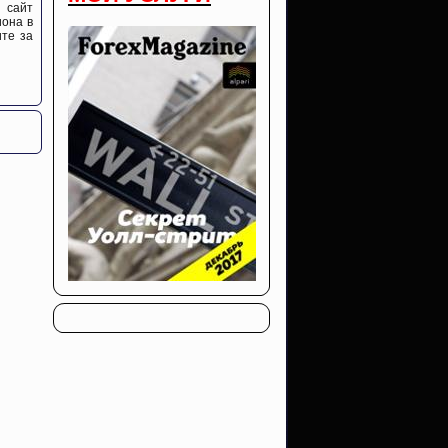
 сайт
иона в
ите за